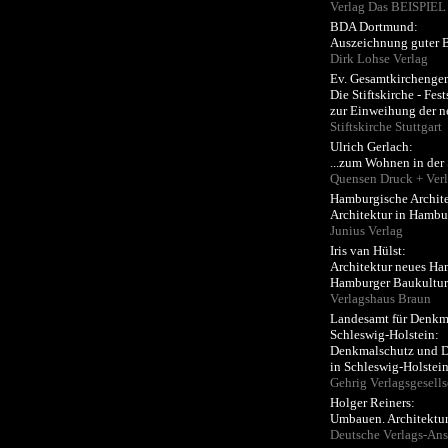
Verlag Das BEISPIE
BDA Dortmund:
Auszeichnung guter 
Dirk Lohse Verlag
Ev. Gesamtkirchengem
Die Stiftskirche - Fest
zur Einweihung der n
Stiftskirche Stuttgart
Ulrich Gerlach:
...zum Wohnen in der 
Quensen Druck + Ver
Hamburgische Archit
Architektur in Hambu
Junius Verlag
Iris van Hülst:
Architektur neues H
Hamburger Baukultur
Verlagshaus Braun
Landesamt für Denkm
Schleswig-Holstein:
Denkmalschutz und 
in Schleswig-Holstei
Gehrig Verlagsgesells
Holger Reiners:
Umbauen. Architektur-
Deutsche Verlags-Ans