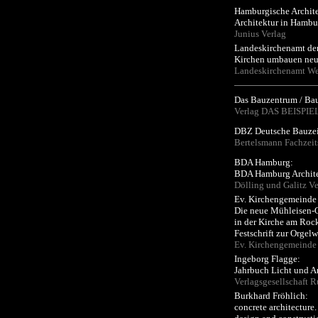
Hamburgische Archit
Architektur in Hambu
Junius Verlag
Landeskirchenamt der
Kirchen umbauen ne
Landeskirchenamt We
Das Bauzentrum / Bau
Verlag DAS BEISPI
DBZ Deutsche Bauzeit
Bertelsmann Fachzeit
BDA Hamburg:
BDA Hamburg Archite
Dölling und Galitz Ve
Ev. Kirchengemeinde 
Die neue Mühleisen-
in der Kirche am Roc
Festschrift zur Orgel
Ev. Kirchengemeinde 
Ingeborg Flagge:
Jahrbuch Licht und A
Verlagsgesellschaft R
Burkhard Fröhlich:
concrete architecture.