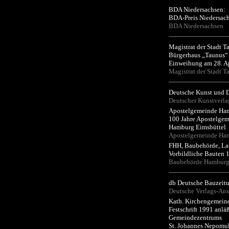
BDA Niedersachsen:
BDA-Preis Niedersac
BDA Niedersachsen
Magistrat der Stadt T
Bürgerhaus „Taunus“
Einweihung am 28. A
Magistrat der Stadt T
Deutsche Kunst und 
Deutscher Kunstverla
Apostelgemeinde Ha
100 Jahre Apostelge
Hamburg Eimsbüttel
Apostelgemeinde Ha
FHH, Baubehörde, La
Vorbildliche Bauten
Baubehörde Hambur
db Deutsche Bauzeitu
Deutsche Verlags-An
Kath. Kirchengemein
Festschrift 1991 anl
Gemeindezentrums
St. Johannes Nepomu