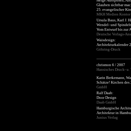
Helge Adolphsen, And
Glauben sichtbar ma
25. evangelischer Kir
MKH Medien Kontor
Ursula Baus, Karl J. 
Wendel- und Spindel
Vom Entwurf bis zur 
Deutsche Verlags-Ans
Waisdesign:
Architekturkalender 
Göhring-Druck
chrismon 6 / 2007
Hansisches Druck- u.
Karin Berkemann, Wal
Schätze! Kirchen des
GmbH
Ralf Daab:
Door Design
Daab GmbH
Hamburgische Archit
Architektur in Hambu
Junius Verlag