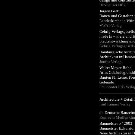
design and construsti
Birkhäuser DBZ
Jürgen Gall:
Bauen und Gestalten 
Landeskirche in Wür
VWAT-Verlag
Gehrig Verlagsgesells
made in – Freie und 
Stadtentwicklung und 
Gehrig Verlagsgesells
Hamburgische Archit
Architektur in Hambu
Junius Verlag
Walter Meyer-Bohe:
Atlas Gebäudegrundri
Bauten für Lehre, For
Gebäude
Fraunhofer IRB Verla
Architecture + Detail
Karl Krämer Verlag
db Deutsche Bauzeitu
Konradin Medien G
Baumeister 5 / 2003
Baumeister Exkursio
Neue Architektur in 