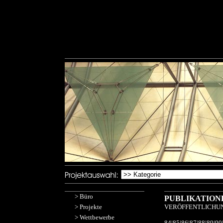
>
Büro
PUBLIKATION
>
Projekte
VERÖFFENTLICHU
>
Wettbewerbe
84
|
85
|
86
|
87
|
88
|
89
|
90