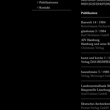
>
Publikationen
00
|
01
|
02
|
03
|
04
|
05
|
06
>
Kontakt
Publikation
Bauwelt 14 / 1984
Bertelsmann Fachzeit
glasforum 3 / 1984
Karl Hofmann GmbH
AIV Hamburg:
Hamburg und seine B
Christians Verlag
kunst und kirche 1 / 
Verlag DAS BEISPI
bausubstanz 5 / 1986
Verlag Meininger G
Landeszentralbank Ni
Hauptstelle Lüneburg
Josef Grütter GmbH
Deutsches Architekten
Forum-Verlag GmbH